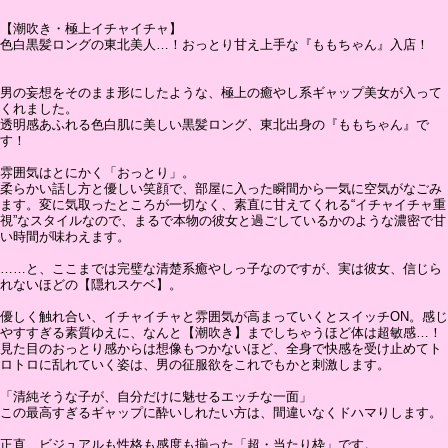
【潮吹き・極上イチャイチャ】
色白黒髪ロングの東北美人…！おっとり甘え上手な『ももちゃん』入店！
男の妄想をそのまま形にしたような、極上の癒やし系ギャップ美女が入って
くれました。
透明感あふれる色白肌に美しい黒髪ロング、東北出身の『ももちゃん』で
す！
雰囲気はとにかく「おっとり」。
柔らかい話し方と優しい笑顔で、部屋に入った瞬間から一気に空気がなごみ
ます。変に気取ったところが一切なく、素直に甘えてくれる“イチャイチャ重
視”なスタイルなので、まるで本物の彼女と過ごしているかのような濃密で甘
い時間が味わえます。
……と、ここまでは完璧な清楚系癒やしっ子なのですが、実は彼女、信じら
れないほどの【隠れスケベ】。
優しく触れ合い、イチャイチャと雰囲気が高まっていくとスイッチON。感じ
やすすぎる素質ゆえに、なんと【潮吹き】までしちゃうほど体は超敏感…！
見た目のおっとり感からは想像もつかないほど、全身で快感を受け止めてト
ロトロに乱れていく姿は、男の征服欲をこれでもかと刺激します。
「清純そうな子が、自分だけに魅せるエッチな一面」
この最高すぎるギャップに酔いしれたい方は、間違いなくドハマりします。
正直、ビジュアルも性格も感度も揃った「超・当たり枠」です。