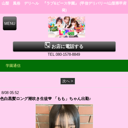
山梨 風俗 デリヘル 『ラブ&ピース学園』 (甲信デリバリー/山梨県甲府
発)
お店に電話する
TEL.080-1578-8849
学園通信
次へ >
8/08 05:52
色白黒髪ロング潮吹き生徒💛 「もも」ちゃん出勤♪