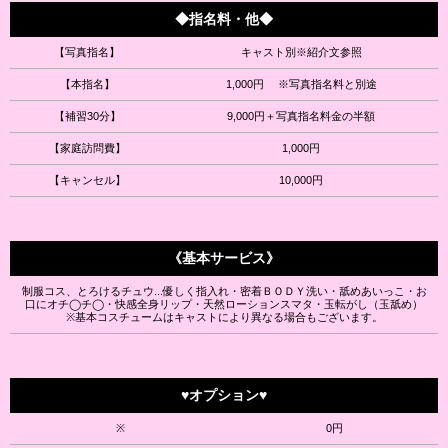
◆指名料・他◆
【写真指名】
キャスト別※紹介文参照
【本指名】
1,000円 ※写真指名料と別途
【補習30分】
9,000円＋写真指名料金の半額
【家庭訪問費】
1,000円
【キャンセル】
10,000円
《基本サービス》
制服コス、とろけるチュウ...優しく指入れ・密着ＢＯＤＹ洗い・舐めあいっこ・お
口にオチ◯チ◯・快感全身リップ・天然ローションスマタ・玉転がし（玉舐め）
※基本コスチュームはキャストにより異なる場合もございます。
♥オプション♥
※
0円