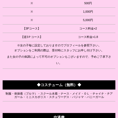
※
500円
※
1,000円
※
5,000円
【3Pコース】
コース料金×2
【逆3Ｐコース】
コース料金×1.8
※女の子毎に設定しておりますのでプロフィールを参照下さい。
オプションをご利用の際は、受付時にスタッフにお申し付け下さい。
また女の子の体調によって不可のオプションもございますので、予めご了承下さ
い。
◆コスチューム（無料）◆
制服・体操着（ブルマ）・スクール水着・ナース・メイド・ＯＬ・チャイナ・チア
ガール・ミニスカポリス・スチュワーデス・パジャマ・バニーガール
交通費