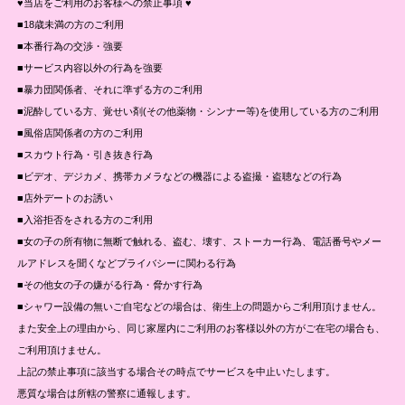
♥当店をご利用のお客様への禁止事項 ♥
■18歳未満の方のご利用
■本番行為の交渉・強要
■サービス内容以外の行為を強要
■暴力団関係者、それに準ずる方のご利用
■泥酔している方、覚せい剤(その他薬物・シンナー等)を使用している方のご利用
■風俗店関係者の方のご利用
■スカウト行為・引き抜き行為
■ビデオ、デジカメ、携帯カメラなどの機器による盗撮・盗聴などの行為
■店外デートのお誘い
■入浴拒否をされる方のご利用
■女の子の所有物に無断で触れる、盗む、壊す、ストーカー行為、電話番号やメー
ルアドレスを聞くなどプライバシーに関わる行為
■その他女の子の嫌がる行為・脅かす行為
■シャワー設備の無いご自宅などの場合は、衛生上の問題からご利用頂けません。
また安全上の理由から、同じ家屋内にご利用のお客様以外の方がご在宅の場合も、
ご利用頂けません。
上記の禁止事項に該当する場合その時点でサービスを中止いたします。
悪質な場合は所轄の警察に通報します。