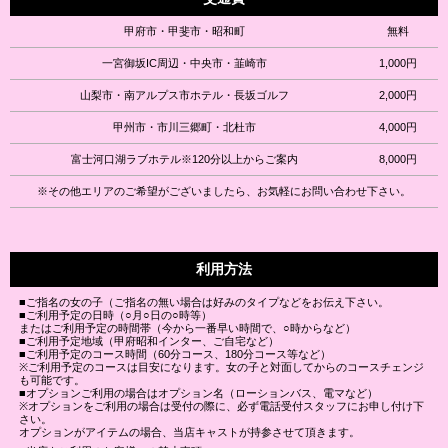
甲府市・甲斐市・昭和町
無料
一宮御坂IC周辺・中央市・韮崎市
1,000円
山梨市・南アルプス市ホテル・長坂ゴルフ
2,000円
甲州市・市川三郷町・北杜市
4,000円
富士河口湖ラブホテル※120分以上からご案内
8,000円
※その他エリアのご希望がございましたら、お気軽にお問い合わせ下さい。
利用方法
■ご指名の女の子（ご指名の無い場合は好みのタイプなどをお伝え下さい。
■ご利用予定の日時（○月○日の○時等）
またはご利用予定の時間帯（今から一番早い時間で、○時からなど）
■ご利用予定地域（甲府昭和インター、ご自宅など）
■ご利用予定のコース時間（60分コース、180分コース等など）
※ご利用予定のコースは目安になります。女の子と対面してからのコースチェンジ
も可能です。
■オプションご利用の場合はオプション名（ローションバス、電マなど）
※オプションをご利用の場合は受付の際に、必ず電話受付スタッフにお申し付け下
さい。
オプションがアイテムの場合、当店キャストが持参させて頂きます。